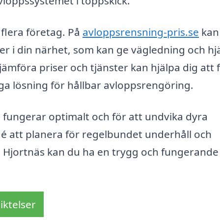
avloppssystemet i toppskick.
 flera företag. På
avloppsrensning-pris.se
kan
r i din närhet, som kan ge vägledning och hj
jämföra priser och tjänster kan hjälpa dig att 
ga lösning för hållbar avloppsrengöring.
m fungerar optimalt och för att undvika dyra
idé att planera för regelbundet underhåll och
ån Hjortnäs kan du ha en trygg och fungerande
iktelser