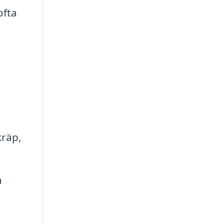
ofta
kräp,
a