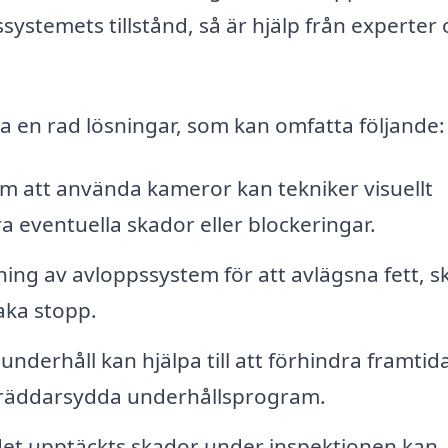
systemets tillstånd, så är hjälp från experter 
a en rad lösningar, som kan omfatta följande:
 att använda kameror kan tekniker visuellt
a eventuella skador eller blockeringar.
ning av avloppssystem för att avlägsna fett, s
aka stopp.
nderhåll kan hjälpa till att förhindra framtid
kräddarsydda underhållsprogram.
t upptäckts skador under inspektionen kan