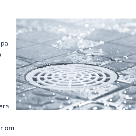
lpa
å
lera
ar om