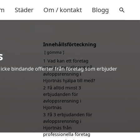
m
Städer
Om / kontakt
Blogg
Innehållsförteckning
s
gömma
1
Vad kan ett företag
som är specialiserat på
h icke bindande offerter från företag som erbjuder
avloppsrensning i
Hjortnäs hjälpa till med?
2
Få alltid minst 3
erbjudanden för
avloppsrensning i
Hjortnäs
3
Få 3 erbjudanden för
avloppsrensning i
Hjortnäs från
professionella företag