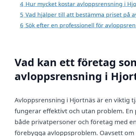
4
Hur mycket kostar avloppsrensning i Hjo
5
Vad hjälper till att bestämma priset på 
6
Sök efter en professionell för avloppsre
Vad kan ett företag som
avloppsrensning i Hjort
Avloppsrensning i Hjortnäs är en viktig t
fungerar effektivt och utan problem. En
både privatpersoner och företag med en 
förebygga avloppsproblem. Oavsett om d