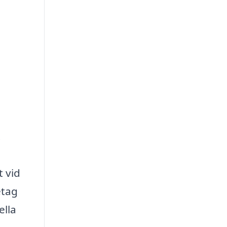
.
t vid
etag
ella