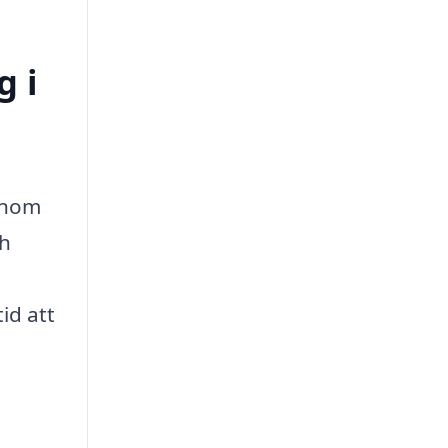
g i
Genom
ch
id att