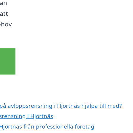
kan
att
ehov
 på avloppsrensning i Hjortnäs hjälpa till med?
srensning i Hjortnäs
jortnäs från professionella företag