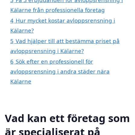
Kälarne från professionella företag
4
Hur mycket kostar avloppsrensning i
Kälarne?
5
Vad hjälper till att bestämma priset på
avloppsrensning i Kälarne?
6
Sök efter en professionell för
avloppsrensning i andra städer nära
Kälarne
Vad kan ett företag som
är specialiserat på