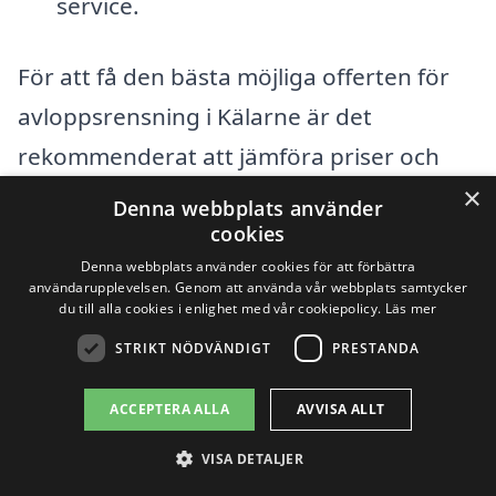
service.
För att få den bästa möjliga offerten för
avloppsrensning i Kälarne är det
rekommenderat att jämföra priser och
×
tjänster från olika företag. Genom
Denna webbplats använder
cookies
avloppsrensning-pris.se kan du enkelt få
Denna webbplats använder cookies för att förbättra
kontakt med flera lokala entreprenörer
användarupplevelsen. Genom att använda vår webbplats samtycker
du till alla cookies i enlighet med vår cookiepolicy.
Läs mer
som kan skicka dig anpassade
STRIKT NÖDVÄNDIGT
PRESTANDA
erbjudanden baserade på dina specifika
behov. Det är också en god idé att läsa
ACCEPTERA ALLA
AVVISA ALLT
recensioner och be om
VISA DETALJER
rekommendationer för att säkerställa att