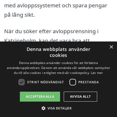
med avloppssystemet och spara pengar
på lång sikt.
När du söker efter avloppsrensning i
Katrineholm, kan det vara bra att
×
Denna webbplats använder
överväga alternativ i närliggande städer.
cookies
Här är några städer nära Katrineholm där
Denna webbplats använder cookies för att förbättra
du kan hitta professionella tjänster:
användarupplevelsen. Genom att använda vår webbplats samtycker
du till alla cookies i enlighet med vår cookiepolicy.
Läs mer
STRIKT NÖDVÄNDIGT
PRESTANDA
Nyköping
ACCEPTERA ALLA
AVVISA ALLT
Eskilstuna
VISA DETALJER
Strängnäs