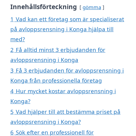
Innehållsförteckning
gömma
1
Vad kan ett företag som är specialiserat
på avloppsrensning i Konga hjälpa till
med?
2
Få alltid minst 3 erbjudanden för
avloppsrensning i Konga
3
Få 3 erbjudanden för avloppsrensning i
Konga från professionella företag
4
Hur mycket kostar avloppsrensning i
Konga?
5
Vad hjälper till att bestämma priset på
avloppsrensning i Konga?
6
Sök efter en professionell för