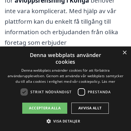
för
avloppsrensning i Konga
behöver
inte vara komplicerat. Med hjälp av vår
plattform kan du enkelt få tillgång till
information och erbjudanden från olika
företag som erbjuder
×
avloppsrensningstjänster i ditt
Denna webbplats använder
cookies
närområde. Det är viktigt att välja en
Denna webbplats använder cookies för att förbättra
erfaren och kunnig leverantör för att
användarupplevelsen. Genom att använda vår webbplats samtycker
du till alla cookies i enlighet med vår cookiepolicy.
Läs mer
säkerställa att ditt avlopp rensas effektivt
STRIKT NÖDVÄNDIGT
PRESTANDA
och på ett sätt som skyddar din fastighet.
ACCEPTERA ALLA
AVVISA ALLT
Om du inte hittar rätt företag direkt i
VISA DETALJER
Konga, finns det flera närliggande städer