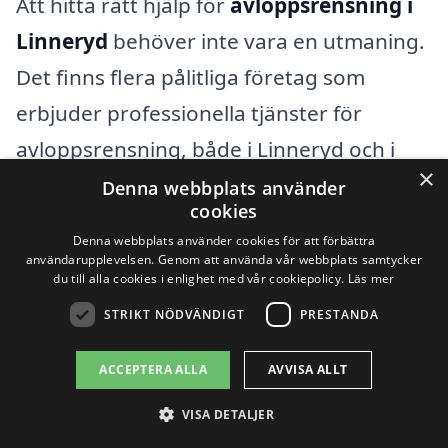
Att hitta rätt hjälp för
avloppsrensning i
Linneryd
behöver inte vara en utmaning.
Det finns flera pålitliga företag som
erbjuder professionella tjänster för
avloppsrensning, både i Linneryd och i
×
omgivande städer. Genom vår plattform
Denna webbplats använder
cookies
kan du enkelt få tillgång till olika offerter
Denna webbplats använder cookies för att förbättra
från kvalificerade hantverkare, vilket
användarupplevelsen. Genom att använda vår webbplats samtycker
du till alla cookies i enlighet med vår cookiepolicy.
Läs mer
hjälper dig att göra ett informerat val.
STRIKT NÖDVÄNDIGT
PRESTANDA
När du söker efter företag för
ACCEPTERA ALLA
AVVISA ALLT
avloppsrensning kan det vara bra att
VISA DETALJER
tänka på att det inte bara handlar om att