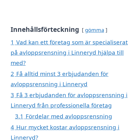
Innehållsförteckning
gömma
1
Vad kan ett företag som är specialiserat
på avloppsrensning i Linneryd hjälpa till
med?
2
Få alltid minst 3 erbjudanden för
avloppsrensning i Linneryd
3
Få 3 erbjudanden för avloppsrensning i
Linneryd från professionella företag
3.1
Fördelar med avloppsrensning
4
Hur mycket kostar avloppsrensning i
Linneryd?