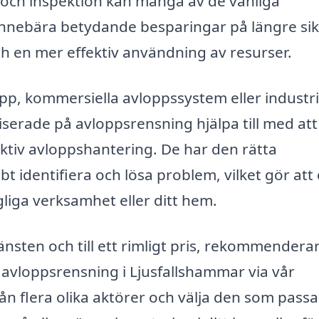
och inspektion kan många av de vanliga
nnebära betydande besparingar på längre sik
h en mer effektiv användning av resurser.
p, kommersiella avloppssystem eller industri
liserade på avloppsrensning hjälpa till med att
ktiv avloppshantering. De har den rätta
t identifiera och lösa problem, vilket gör att
agliga verksamhet eller ditt hem.
jänsten och till ett rimligt pris, rekommenderar
 avloppsrensning i Ljusfallshammar via vår
ån flera olika aktörer och välja den som passa