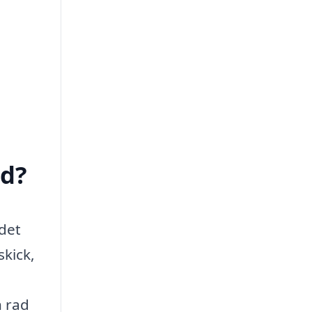
ed?
det
kick,
n rad