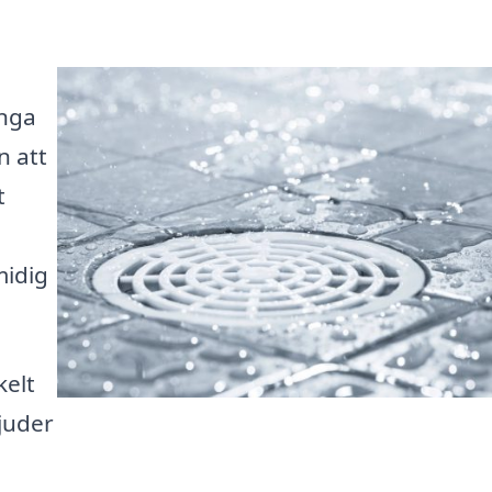
ånga
n att
t
midig
kelt
bjuder