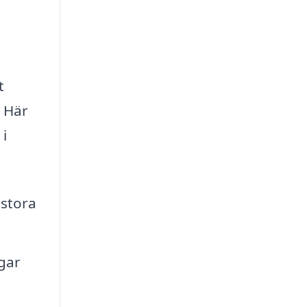
t
. Här
 i
 stora
gar