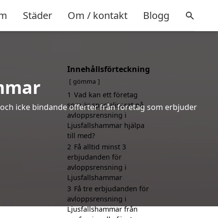
m
Städer
Om / kontakt
Blogg
Innehållsförteckning
ammar
gömma
1
Vad kan ett företag
som är specialiserat på
 och icke bindande offerter från företag som erbjuder
avloppsrensning i
Ljusfallshammar hjälpa
till med?
2
Få alltid minst 3
erbjudanden för
avloppsrensning i
Ljusfallshammar
3
Få tre erbjudanden för
avloppsrensning i
Ljusfallshammar från