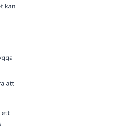
et kan
bygga
a att
 ett
a