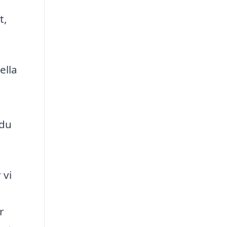
t,
ella
 du
 vi
r