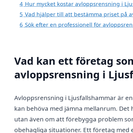
4
Hur mycket kostar avloppsrensning i Lj
5
Vad hjälper till att bestämma priset på 
6
Sök efter en professionell för avloppsre
Vad kan ett företag som
avloppsrensning i Ljus
Avloppsrensning i Ljusfallshammar är en
kan behöva med jämna mellanrum. Det han
utan även om att förebygga problem som
obehagliga situationer. Ett företag med