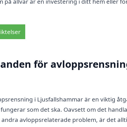
 på allvar är en investering i ditt hem eller f
iktelser
danden för avloppsrensnin
loppsrensning i Ljusfallshammar är en viktig åt
em fungerar som det ska. Oavsett om det handl
r andra avloppsrelaterade problem, är det allt