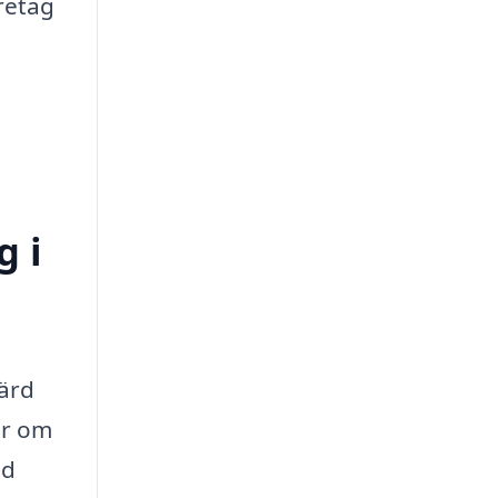
öretag
g i
gärd
ar om
id