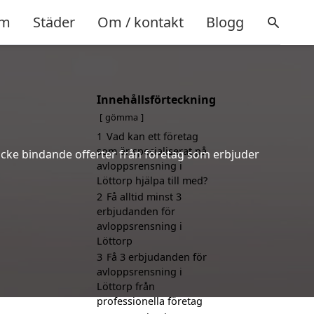
m
Städer
Om / kontakt
Blogg
Innehållsförteckning
gömma
1
Vad kan ett företag
som är specialiserat på
 icke bindande offerter från företag som erbjuder
avloppsrensning i
Löttorp hjälpa till med?
2
Få alltid minst 3
erbjudanden för
avloppsrensning i
Löttorp
3
Få 3 erbjudanden för
avloppsrensning i
Löttorp från
professionella företag