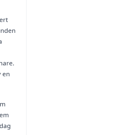
ert
danden
a
nare.
v en
om
tem
idag