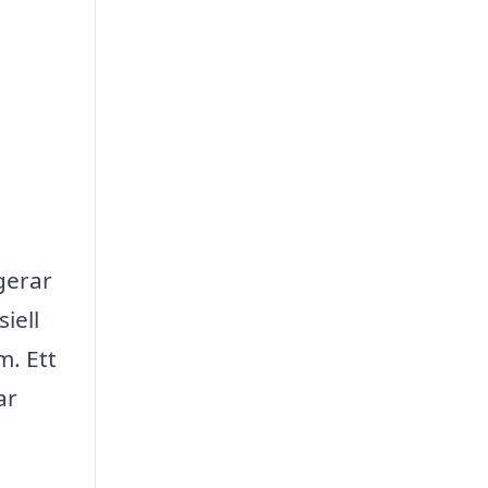
gerar
iell
m. Ett
ar