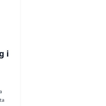
g i
a
ta