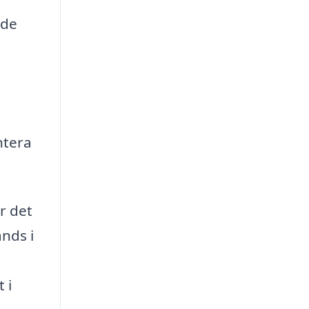
 de
ntera
ör det
nds i
 i