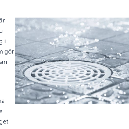
är
u
g i
m gör
kan
ka
e
eget