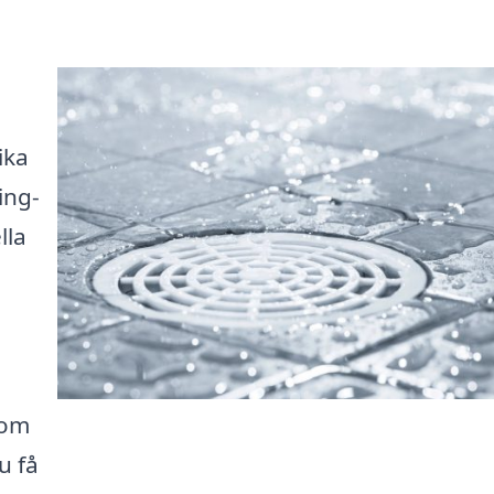
ika
ing-
lla
nom
u få