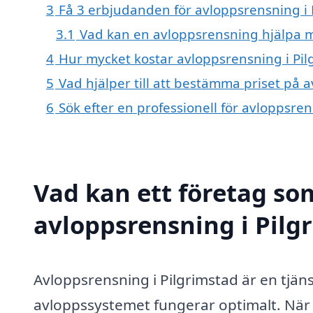
3
Få 3 erbjudanden för avloppsrensning i P
3.1
Vad kan en avloppsrensning hjälpa 
4
Hur mycket kostar avloppsrensning i Pil
5
Vad hjälper till att bestämma priset på 
6
Sök efter en professionell för avloppsre
Vad kan ett företag som
avloppsrensning i Pilgr
Avloppsrensning i Pilgrimstad är en tjänst
avloppssystemet fungerar optimalt. När a