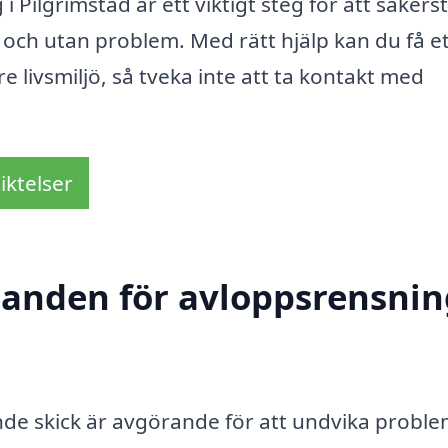
i Pilgrimstad är ett viktigt steg för att säkerst
 och utan problem. Med rätt hjälp kan du få e
 livsmiljö, så tveka inte att ta kontakt med
iktelser
danden för avloppsrensnin
nde skick är avgörande för att undvika probl