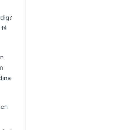
 dig?
 få
an
om
dina
gen