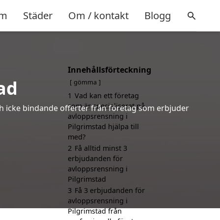
m
Städer
Om / kontakt
Blogg
Innehållsförteckning
ad
gömma
1
Vad kan ett företag
som är specialiserat på
ch icke bindande offerter från företag som erbjuder
avloppsrensning i
Pilgrimstad hjälpa till
med?
2
Få alltid minst 3
erbjudanden för
avloppsrensning i
Pilgrimstad
3
Få 3 erbjudanden för
avloppsrensning i
Pilgrimstad från