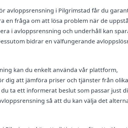
ör avloppsrensning i Pilgrimstad får du garant
ara en fråga om att lösa problem när de uppstå
tera i avloppsrensning och underhåll kan spar
 Dessutom bidrar en välfungerande avloppslös
nsning kan du enkelt använda vår plattform,
ör dig att jämföra priser och tjänster från olik
n du ta ett informerat beslut som passar just d
 avloppsrensning så att du kan välja det altern