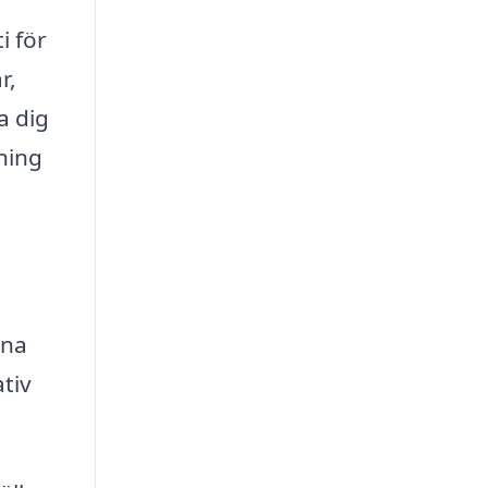
i för
r,
a dig
ning
a
ina
ativ