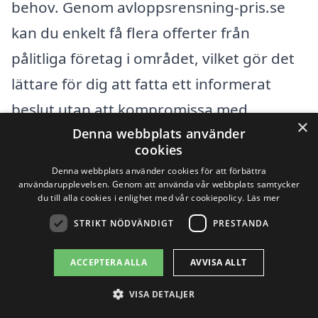
behov. Genom avloppsrensning-pris.se
kan du enkelt få flera offerter från
pålitliga företag i området, vilket gör det
lättare för dig att fatta ett informerat
beslut utan att kompromissa med
×
kvaliteten på tjänsten. Genom att förstå
Denna webbplats använder
cookies
de faktorer som påverkar priset kan du
Denna webbplats använder cookies för att förbättra
också ställa bättre frågor och få mer
användarupplevelsen. Genom att använda vår webbplats samtycker
du till alla cookies i enlighet med vår cookiepolicy.
Läs mer
exakt information från
STRIKT NÖDVÄNDIGT
PRESTANDA
tjänsteleverantörerna.
ACCEPTERA ALLA
AVVISA ALLT
Få 3 erbjudanden, gratis och utan
VISA DETALJER
förpliktelser