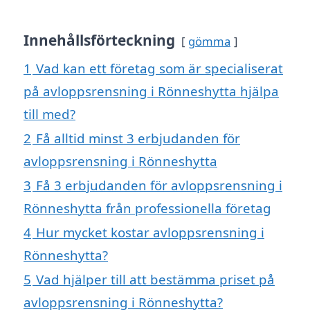
Innehållsförteckning
gömma
1
Vad kan ett företag som är specialiserat
på avloppsrensning i Rönneshytta hjälpa
till med?
2
Få alltid minst 3 erbjudanden för
avloppsrensning i Rönneshytta
3
Få 3 erbjudanden för avloppsrensning i
Rönneshytta från professionella företag
4
Hur mycket kostar avloppsrensning i
Rönneshytta?
5
Vad hjälper till att bestämma priset på
avloppsrensning i Rönneshytta?