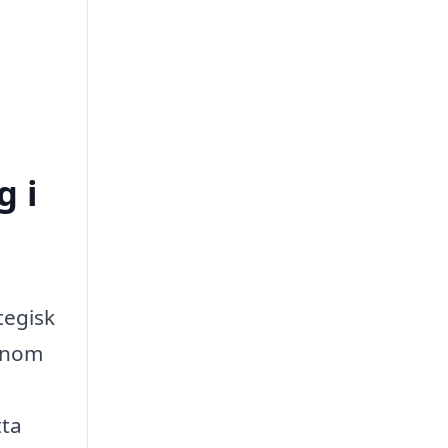
g i
tegisk
Genom
tta