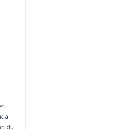
et.
uda
an du