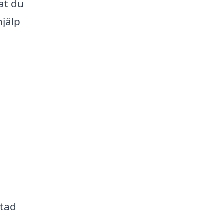
at du
hjälp
stad