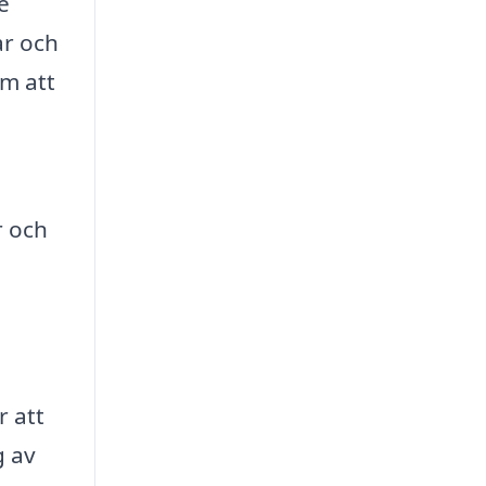
e
ar och
om att
r och
r att
g av