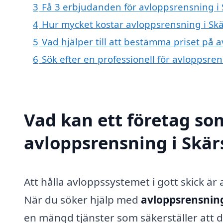
3
Få 3 erbjudanden för avloppsrensning i 
4
Hur mycket kostar avloppsrensning i Sk
5
Vad hjälper till att bestämma priset på 
6
Sök efter en professionell för avloppsre
Vad kan ett företag som
avloppsrensning i Skärs
Att hålla avloppssystemet i gott skick ä
När du söker hjälp med
avloppsrensning
en mängd tjänster som säkerställer att d