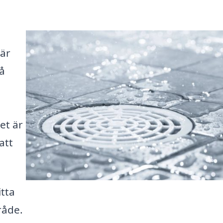
Här
få
et är
att
itta
råde.