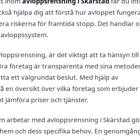
is inom
avloppsrensning i Skärstad
får du int
kså hjälpa dig att förstå hur avloppet funger
mera riskerna för framtida stopp. Det handlar 
s avloppssystem.
loppsrensning, är det viktigt att ta hänsyn till
Bra företag är transparenta med sina metode
fatta ett välgrundat beslut. Med hjälp av
få en översikt över vilka företag som erbjuder
 jämföra priser och tjänster.
m arbetar med avloppsrensning i Skärstad gö
itt hem och dess specifika behov. En genomgån