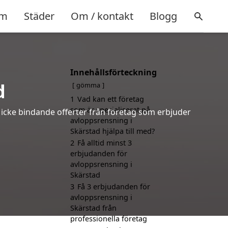
m
Städer
Om / kontakt
Blogg
Innehållsförteckning
d
gömma
1
Vad kan ett företag
som är specialiserat på
h icke bindande offerter från företag som erbjuder
avloppsrensning i
Skärstad hjälpa till med?
2
Få alltid minst 3
erbjudanden för
avloppsrensning i
Skärstad
3
Få 3 erbjudanden för
avloppsrensning i
Skärstad från
professionella företag