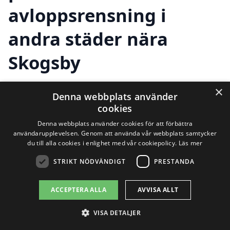
avloppsrensning i
andra städer nära
Skogsby
×
Denna webbplats använder
Att hitta ett pålitligt företag för
cookies
avloppsrensning i Skogsby kan ibland
Denna webbplats använder cookies för att förbättra
användarupplevelsen. Genom att använda vår webbplats samtycker
kännas överväldigande. Lyckligtvis finns
du till alla cookies i enlighet med vår cookiepolicy.
Läs mer
det flera alternativ i närbelägna städer
STRIKT NÖDVÄNDIGT
PRESTANDA
som kan hjälpa dig med dina behov.
ACCEPTERA ALLA
AVVISA ALLT
Oavsett om det handlar om att rensa ett
avlopp, inspektera avloppet eller utföra
VISA DETALJER