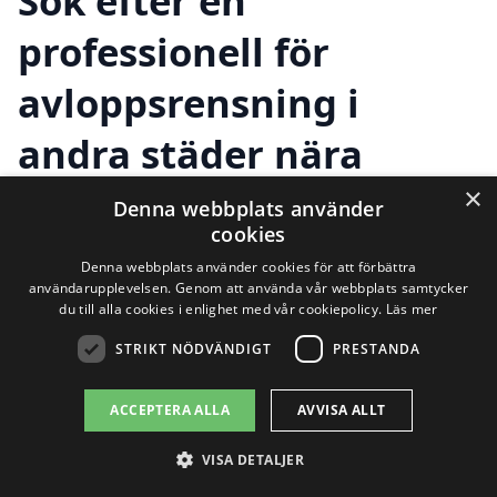
Sök efter en
professionell för
avloppsrensning i
andra städer nära
Strömma
×
Denna webbplats använder
cookies
Denna webbplats använder cookies för att förbättra
Att hitta rätt hjälp för avloppsrensning i
användarupplevelsen. Genom att använda vår webbplats samtycker
du till alla cookies i enlighet med vår cookiepolicy.
Läs mer
Strömma är viktigt för att säkerställa att
STRIKT NÖDVÄNDIGT
PRESTANDA
ditt avloppssystem fungerar effektivt. Om
du möter problem med avloppet kan det
ACCEPTERA ALLA
AVVISA ALLT
vara bra att veta att det finns
VISA DETALJER
professionella tjänster tillgängliga i