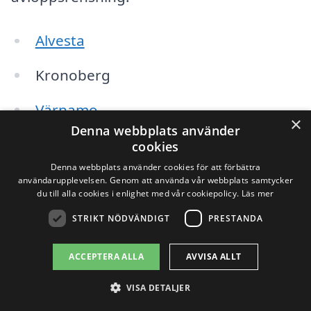
Alvesta
Kronoberg
Värnamo
×
Denna webbplats använder
Älmhult
cookies
Denna webbplats använder cookies för att förbättra
Tingsryd
användarupplevelsen. Genom att använda vår webbplats samtycker
du till alla cookies i enlighet med vår cookiepolicy.
Läs mer
Ljungby
STRIKT NÖDVÄNDIGT
PRESTANDA
Markaryd
ACCEPTERA ALLA
AVVISA ALLT
Härlöv
VISA DETALJER