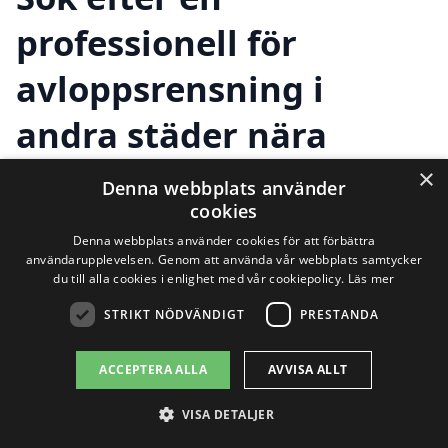
professionell för
avloppsrensning i
andra städer nära
Tjällmo
×
Denna webbplats använder
cookies
Denna webbplats använder cookies för att förbättra
Om du letar efter hjälp med
användarupplevelsen. Genom att använda vår webbplats samtycker
du till alla cookies i enlighet med vår cookiepolicy.
Läs mer
avloppsrensning i Tjällmo
, är du på rätt
STRIKT NÖDVÄNDIGT
PRESTANDA
väg! Att få avloppen rengjorda är viktigt
för både funktion och hälsa, och att hitta
ACCEPTERA ALLA
AVVISA ALLT
rätt företag för jobbet kan kännas
VISA DETALJER
överväldigande. Lyckligtvis finns det flera