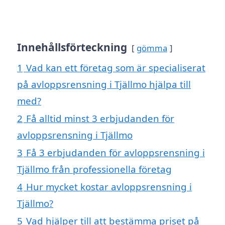
Innehållsförteckning
gömma
1
Vad kan ett företag som är specialiserat
på avloppsrensning i Tjällmo hjälpa till
med?
2
Få alltid minst 3 erbjudanden för
avloppsrensning i Tjällmo
3
Få 3 erbjudanden för avloppsrensning i
Tjällmo från professionella företag
4
Hur mycket kostar avloppsrensning i
Tjällmo?
5
Vad hjälper till att bestämma priset på