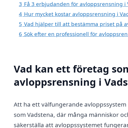
3
Få 3 erbjudanden för avloppsrensning i 
4
Hur mycket kostar avloppsrensning i Va
5
Vad hjälper till att bestämma priset på 
6
Sök efter en professionell för avloppsre
Vad kan ett företag som
avloppsrensning i Vads
Att ha ett välfungerande avloppssystem ä
som Vadstena, där många människor och 
säkerställa att avloppssystemet fungerar 