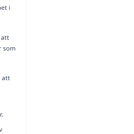
et i
 att
er som
 att
r.
v