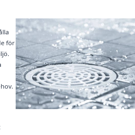
ålla
e för
ljö.
a
ehov.
t