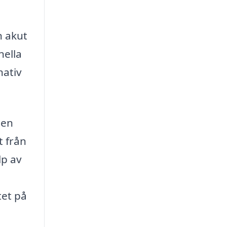
n akut
nella
nativ
 en
t från
lp av
tet på