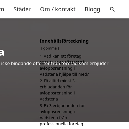
m
Städer
Om / kontakt
Blogg
Innehållsförteckning
a
gömma
1
Vad kan ett företag
som är specialiserat på
h icke bindande offerter från företag som erbjuder
avloppsrensning i
Vadstena hjälpa till med?
2
Få alltid minst 3
erbjudanden för
avloppsrensning i
Vadstena
3
Få 3 erbjudanden för
avloppsrensning i
Vadstena från
professionella företag