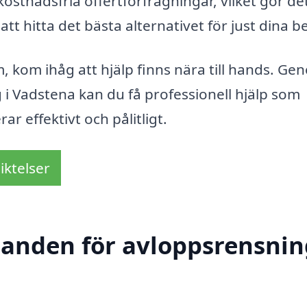
stnadsfria offertförfrågningar, vilket gör de
att hitta det bästa alternativet för just dina b
 kom ihåg att hjälp finns nära till hands. Ge
g i Vadstena kan du få professionell hjälp som
ar effektivt och pålitligt.
iktelser
danden för avloppsrensnin