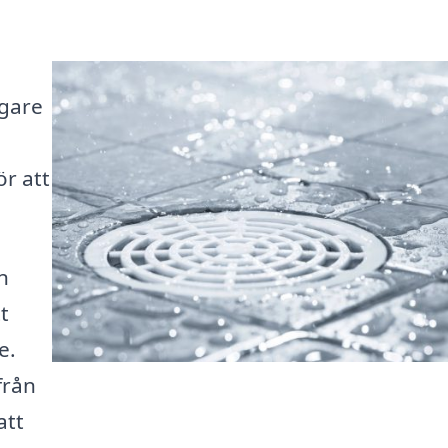
ägare
r att
n
t
e.
från
att