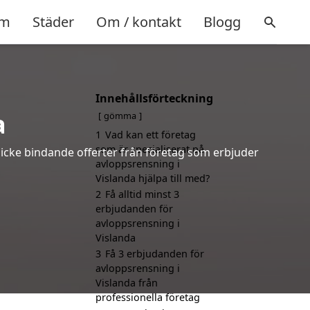
m
Städer
Om / kontakt
Blogg
Innehållsförteckning
a
gömma
1
Vad kan ett företag
som är specialiserat på
h icke bindande offerter från företag som erbjuder
avloppsrensning i
Vislanda hjälpa till med?
2
Få alltid minst 3
erbjudanden för
avloppsrensning i
Vislanda
3
Få 3 erbjudanden för
avloppsrensning i
Vislanda från
professionella företag