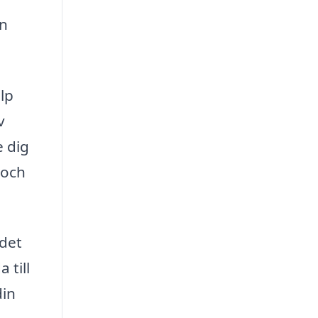
n
lp
v
e dig
 och
 det
 till
din