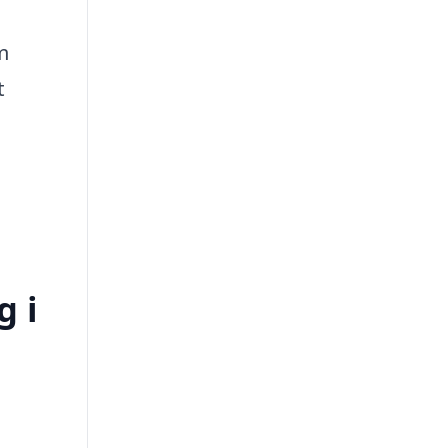
m
t
g i