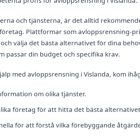
tenta proffs för avloppsrensning i Vislanda.
derna och tjänsterna, är det alltid rekommend
a företag. Plattformar som avloppsrensning-pr
 och välja det bästa alternativet för dina beho
m passar din budget och specifika krav.
jälp med avloppsrensning i Vislanda, kom ihåg
nformation om olika tjänster.
ka företag för att hitta det bästa alternativet
ella för att förstå vilka förebyggande åtgärd