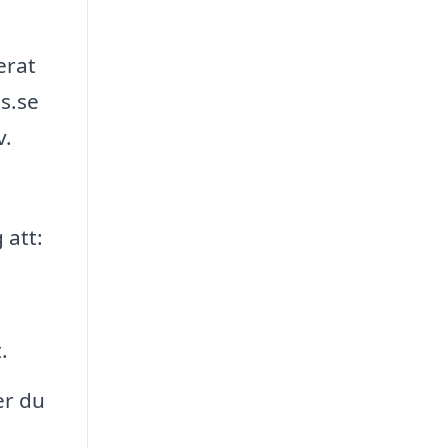
erat
is.se
v.
 att:
.
er du