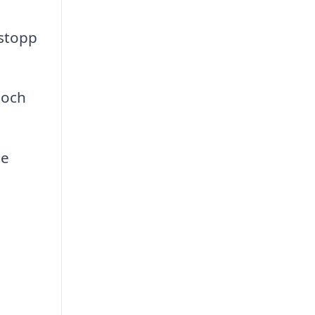
 stopp
 och
de